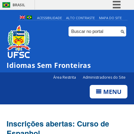
BRASIL
Simplifique!
ACESSIBILIDADE
ALTO CONTRASTE
MAPA DO SITE
Comunica BR
Participe
Acesso à informação
Legislação
Idiomas Sem Fronteiras
Canais
Área Restrita
Administradores do Site
MENU
Inscrições abertas: Curso de
Espanhol