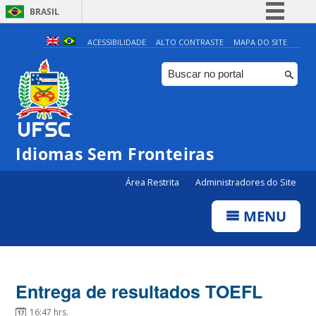
BRASIL
Simplifique!
ACESSIBILIDADE
ALTO CONTRASTE
MAPA DO SITE
Comunica BR
Participe
Acesso à informação
Legislação
Idiomas Sem Fronteiras
Canais
Área Restrita
Administradores do Site
MENU
Entrega de resultados TOEFL
16:47 hrs.