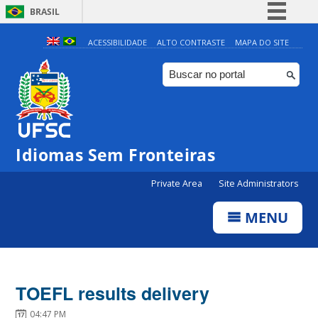
BRASIL
Simplifique!
ACESSIBILIDADE
ALTO CONTRASTE
MAPA DO SITE
Comunica BR
Participe
Acesso à informação
Legislação
Idiomas Sem Fronteiras
Canais
Private Area
Site Administrators
MENU
TOEFL results delivery
04:47 PM