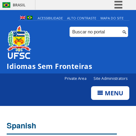
BRASIL
Simplifique!
ACESSIBILIDADE
ALTO CONTRASTE
MAPA DO SITE
Comunica BR
Participe
Acesso à informação
Legislação
Idiomas Sem Fronteiras
Canais
Private Area
Site Administrators
MENU
Spanish