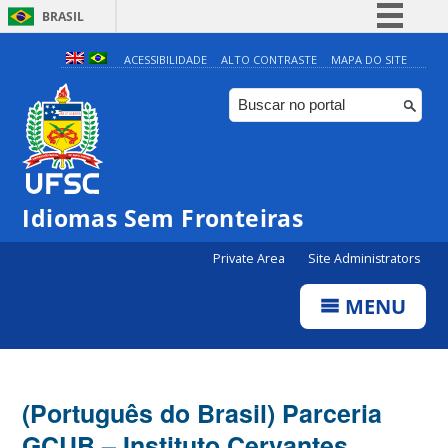
BRASIL
Simplifique!
ACESSIBILIDADE
ALTO CONTRASTE
MAPA DO SITE
Comunica BR
Participe
Acesso à informação
Legislação
Idiomas Sem Fronteiras
Canais
Private Area
Site Administrators
MENU
(Português do Brasil) Parceria
GCUB – Instituto Cervantes