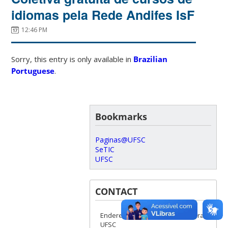
idiomas pela Rede Andifes IsF
12:46 PM
Sorry, this entry is only available in
Brazilian
Portuguese
.
Bookmarks
Paginas@UFSC
SeTIC
UFSC
CONTACT
Endereço - Idiomas Sem Fronteiras
UFSC