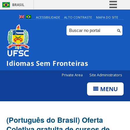
BRASIL
Simplifique!
ACESSIBILIDADE
ALTO CONTRASTE
MAPA DO SITE
Comunica BR
Participe
Acesso à informação
Legislação
Idiomas Sem Fronteiras
Canais
Private Area
Site Administrators
MENU
(Português do Brasil) Oferta
Coletiva gratuita de cursos de