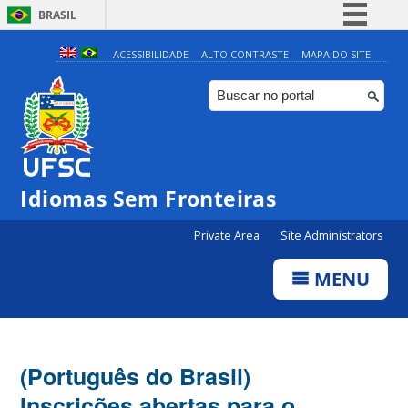
BRASIL
Simplifique!
ACESSIBILIDADE
ALTO CONTRASTE
MAPA DO SITE
Comunica BR
Participe
Acesso à informação
Legislação
Idiomas Sem Fronteiras
Canais
Private Area
Site Administrators
MENU
(Português do Brasil)
Inscrições abertas para o